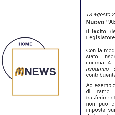
13 agosto 
Nuovo "Abu
Il lecito 
Legislator
Con la modi
stato inse
comma 4 ch
risparmio
contribuent
Ad esempio
di ramo 
trasferimen
non può es
imposte sui