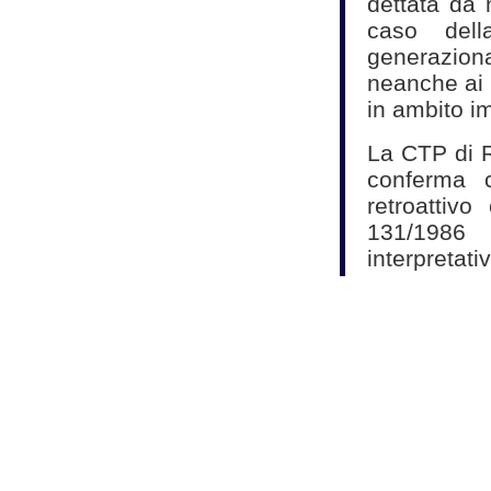
dettata da 
caso dell
generazio
neanche ai f
in ambito im
La CTP di R
conferma c
retroattivo
131/1986
interpretati
(l'imposta
colpisce app
Il nuovo a
portata gen
passato att
131/1986 u
stessa ris
normativa.