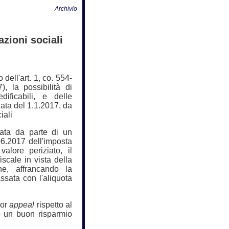
Archivio
zioni sociali
dell'art. 1, co. 554-
, la possibilità di
dificabili, e delle
data del 1.1.2017, da
iali
ata da parte di un
.06.2017 dell'imposta
alore periziato, il
scale in vista della
e, affrancando la
ssata con l'aliquota
nor
appeal
rispetto al
to un buon risparmio