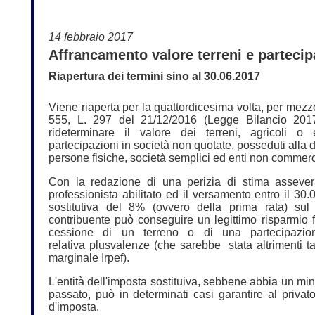
14 febbraio 2017
Affrancamento valore terreni e partecipa
Riapertura dei termini sino al 30.06.2017
Viene riaperta per la quattordicesima volta, per mezzo 
555, L. 297 del 21/12/2016 (Legge Bilancio 2017)
rideterminare il valore dei terreni, agricoli o e
partecipazioni in società non quotate, posseduti alla 
persone fisiche, società semplici ed enti non commerc
Con la redazione di una perizia di stima assever
professionista abilitato ed il versamento entro il 30
sostitutiva del 8% (ovvero della prima rata) sul v
contribuente può conseguire un legittimo risparmio fi
cessione di un terreno o di una partecipazion
relativa plusvalenze (che sarebbe stata altrimenti ta
marginale Irpef).
L'entità dell'imposta sostituiva, sebbene abbia un mi
passato, può in determinati casi garantire al priva
d'imposta.