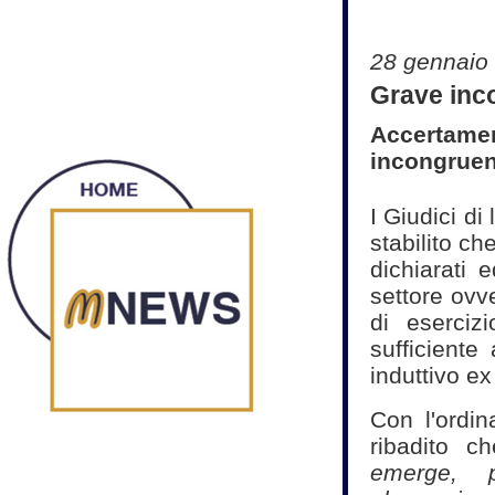
28 gennaio
Grave inco
Accertament
incongruen
I Giudici di
stabilito che
dichiarati e
settore ovve
di esercizi
sufficiente
induttivo ex
Con l'ordi
ribadito 
emerge, 