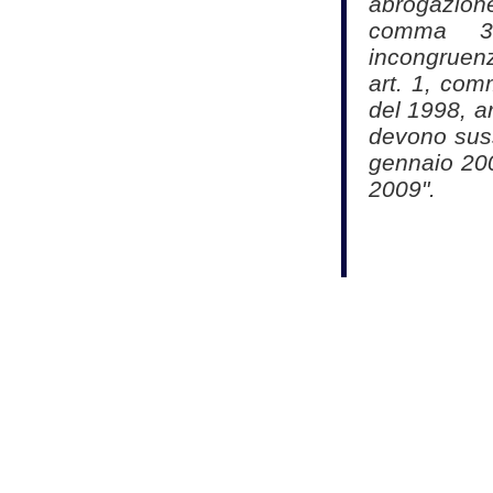
abrogazione
comma 3,
incongruenz
art. 1, com
del 1998, a
devono sussi
gennaio 200
2009".
Fonte:
Studio As
Commercialisti