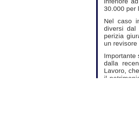
inferiore a
30.000 per 
Nel caso in
diversi dal
perizia giu
un revisore 
Importante 
dalla recen
Lavoro, che
il patrimoni
e passività
la parte de
dotazione
previsto dal
Fonte:
Studio As
Commercialisti