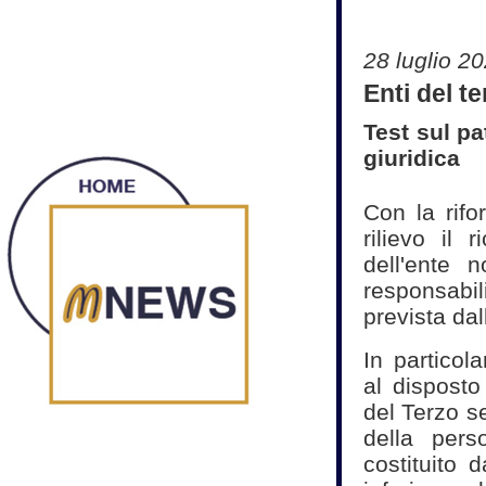
28 luglio 2
Enti del t
Test sul pa
giuridica
Con la rifo
rilievo il 
dell'ente 
responsabi
prevista dall
In particol
al disposto
del Terzo se
della pers
costituito 