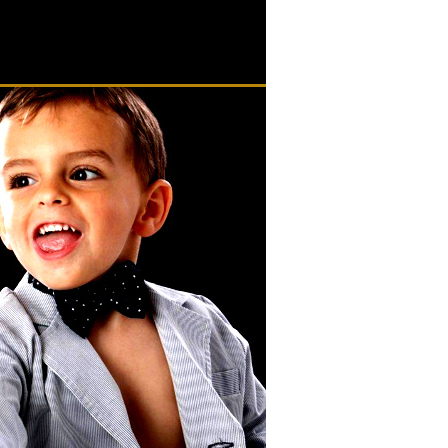
ributaria, fiscale, commerciale e
 e personali, ditte individuali, enti
anza e strategia di impresa.
ende.
 straordinarie, gestione procedure
t e Management buy out.
unale di Firenze.