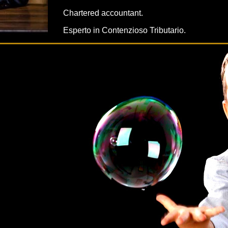
Chartered accountant.
Esperto in Contenzioso Tributario.
Specializzato nella consulenza in materia t
contabile a gruppi societari, società di capitali
no profit e privati.
Esperto in controllo di gestione, economia, fin
Valutazioni e Perizie di singoli assets ed Azi
Analisi di bilancio, consulenza su operazioni
concorsuali e pre concorsuali, turnaround.
Consulenza in operazioni di Leverage buy ou
Iscritto all'Albo dei consulenti tecnici del Trib
Autore di pubblicazioni e relatore in convegni.