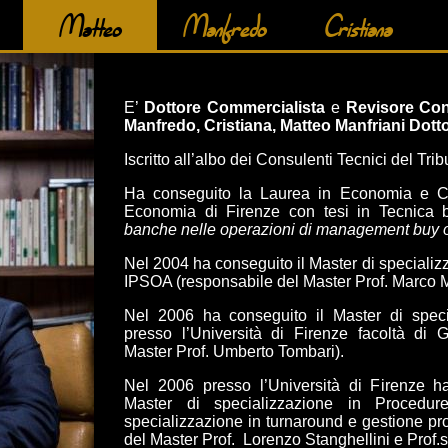
Matteo
Manfredo
Cristiana
E’
Dottore Commercialista
e
Revisore Con
Manfredo, Cristiana, Matteo Manfriani Dott
Iscritto all’albo dei Consulenti Tecnici del Tri
Ha conseguito la Laurea in Economia e Co
Economia di Firenze con tesi in Tecnica ba
banche nelle operazioni di management buy 
Nel 2004 ha conseguito il Master di specializz
IPSOA (responsabile del Master Prof. Marco M
Nel 2006 ha conseguito il Master di specia
presso l’Università di Firenze facoltà di 
Master Prof. Umberto Tombari).
Nel 2006 presso l’Università di Firenze h
Master di specializzazione in Proce
specializzazione in turnaround e gestione pr
del Master Prof. Lorenzo Stanghellini e Prof.s