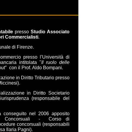
tabile
presso
Studio Associato
ori Commercialisti
.
bunale di Firenze.
mmercio presso l’Università di
ncaria intitolata "
Il ruolo delle
out
" con il Prof. Aldo Bompani.
azione in Diritto Tributario presso
iccinesi).
lizzazione in Diritto Societario
Giurisprudenza (responsabile del
a conseguito nel 2006 apposito
dure Concorsuali - Corso di
ocedure concorsuali (responsabili
sa Ilaria Pagni).